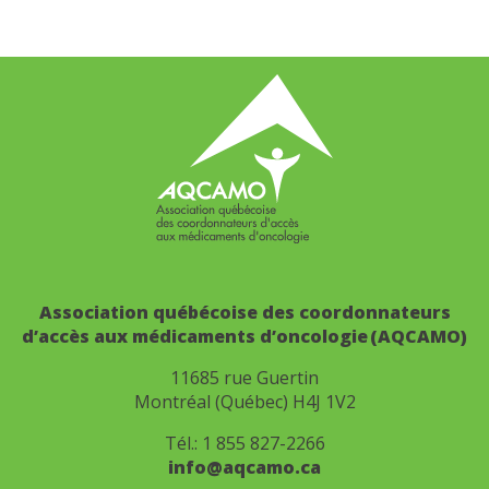
Association québécoise des coordonnateurs
d’accès aux médicaments d’oncologie (AQCAMO)
11685 rue Guertin
Montréal (Québec) H4J 1V2
Tél.:
1 855 827-2266
info@aqcamo.ca