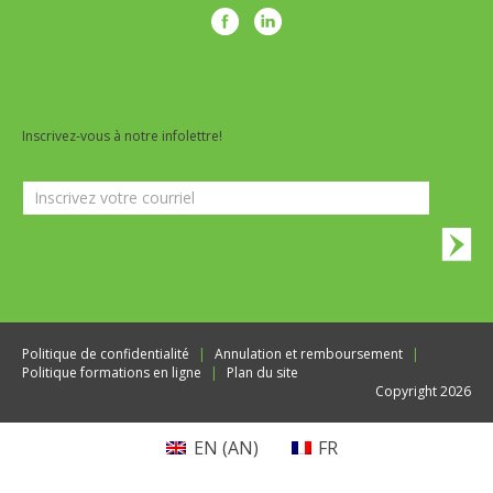
Inscrivez-vous à notre infolettre!
Infolettre
Politique de confidentialité
Annulation et remboursement
Politique formations en ligne
Plan du site
Copyright 2026
EN
(
AN
)
FR