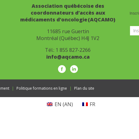
Association québécoise des
coordonnateurs d’accès aux
Inscr
médicaments d’oncologie (AQCAMO)
Info
11685 rue Guertin
Montréal (Québec) H4J 1V2
Tél.:
1 855 827-2266
info@aqcamo.ca
ement
Politique formations en ligne
Plan du site
EN
(
AN
)
FR