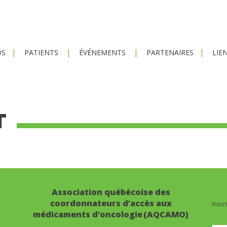
OS
PATIENTS
ÉVÉNEMENTS
PARTENAIRES
LIE
T
Association québécoise des
coordonnateurs d’accès aux
Inscr
médicaments d’oncologie (AQCAMO)
Info