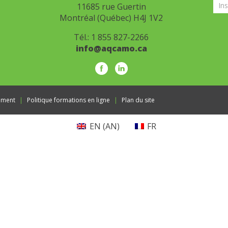
11685 rue Guertin
Montréal (Québec) H4J 1V2
Tél.:
1 855 827-2266
info@aqcamo.ca
ement
Politique formations en ligne
Plan du site
EN
(
AN
)
FR