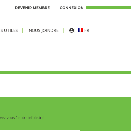
DEVENIR MEMBRE
CONNEXION
FR
NS UTILES
NOUS JOINDRE
ivez-vous à notre infolettre!
lettre