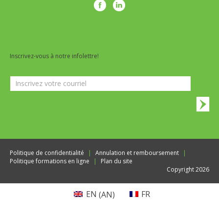
Inscrivez-vous à notre infolettre!
Infolettre
Politique de confidentialité
Annulation et remboursement
Politique formations en ligne
Plan du site
Copyright 2026
EN
(
AN
)
FR