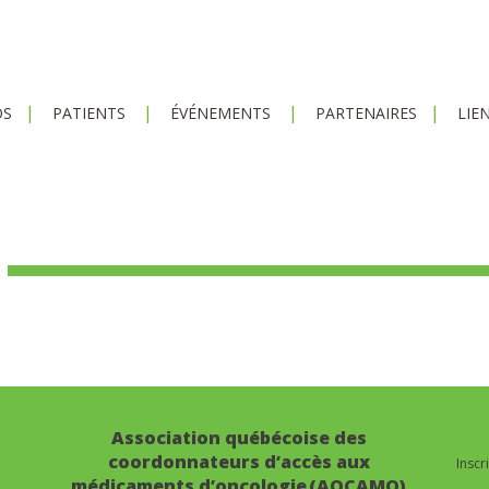
OS
PATIENTS
ÉVÉNEMENTS
PARTENAIRES
LIE
Association québécoise des
coordonnateurs d’accès aux
Inscr
médicaments d’oncologie (AQCAMO)