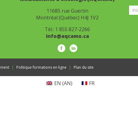
Info
11685 rue Guertin
Montréal (Québec) H4J 1V2
Tél.:
1 855 827-2266
info@aqcamo.ca
ement
Politique formations en ligne
Plan du site
EN
(
AN
)
FR