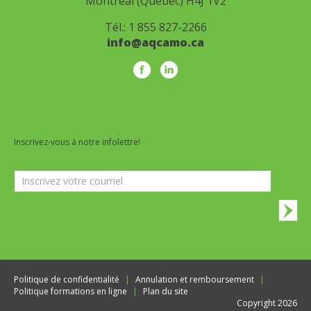
Montréal (Québec) H4J 1V2
Tél.:
1 855 827-2266
info@aqcamo.ca
Inscrivez-vous à notre infolettre!
Infolettre
Politique de confidentialité
Annulation et remboursement
Politique formations en ligne
Plan du site
Copyright 2026